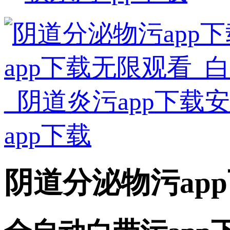
阴道分泌物污ap