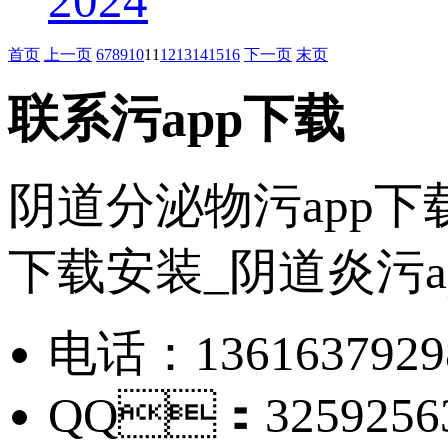
2024
首页
上一页
6
7
8
9
10
11
12
13
14
15
16
下一页
末页
联系污app下载
阴道分泌物污app下
下载安装_阴道炎污a
电话：1361637
QQ：3259256