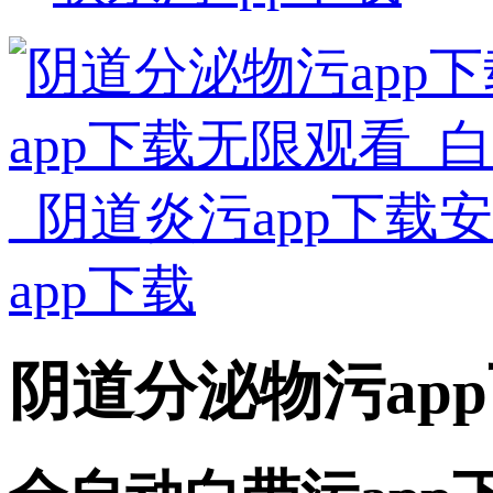
阴道分泌物污ap