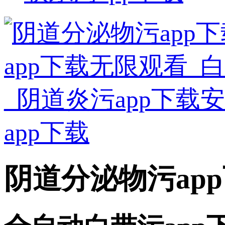
阴道分泌物污ap